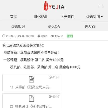
首页
IINKSAII
关于我们
烨嘉集团
烨嘉知识
进入OA
进入YS
7-第七届课题发表会资料
2018-05-24 09:32:00
廖婵
10488
原创
第七届课题发表会获奖情况：
战略课题：本期战略课题不参与评价！
一般课题：模具设计 第二名 奖金1200元
模具部、注塑部、采购部 第二名 奖金各1000元
4151
1）人事部《提高应聘人员入职率》.pdf
4040
2）模具设计《辅件合并订料方法提升》.pdf