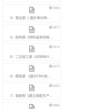
3993
3）营业部《 报价单价构成明细系统化》.pdf
3877
4）财务部《材料成本的核算和控制》.pdf
3914
5）二次加工部《2EMM01069烫金不良降低》.pdf
5570
6）模具部 《提升CNC铣刀的使用及再利用》.pdf
5022
7）装配部《建立装配生产线切换流程》.pdf
3886