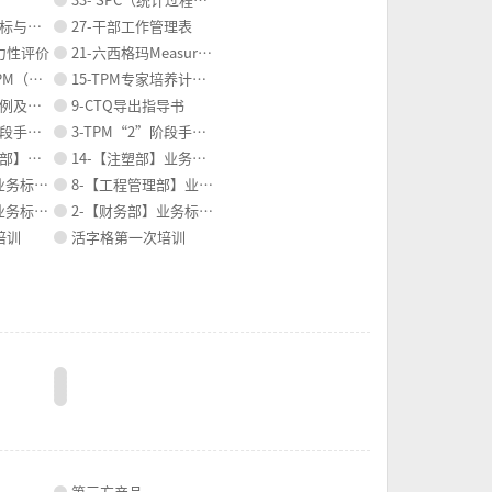
与模板
27-干部工作管理表
活力性评价
21-六西格玛Measure测量阶段
（案例）
15-TPM专家培养计划 （案例）
营管理方法
9-CTQ导出指导书
(旧版)
3-TPM“2”阶段手册(旧版)
准说明书
14-【注塑部】业务标准说明书
准说明书
8-【工程管理部】业务标准说明书
准说明书
2-【财务部】业务标准说明书
培训
活字格第一次培训
第三方产品