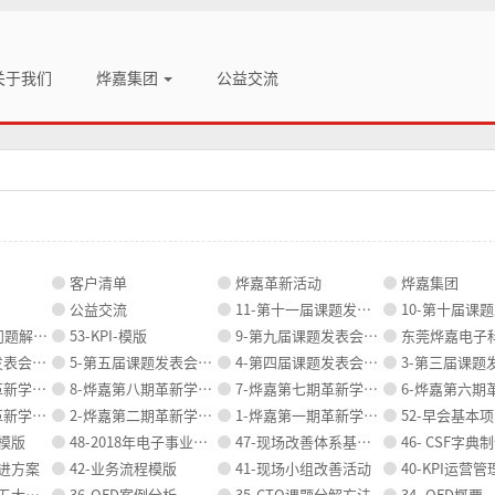
关于我们
烨嘉集团
公益交流
客户清单
烨嘉革新活动
烨嘉集团
公益交流
11-第十一届课题发表资料
10-第十届课题发表
解决方案
53-KPI-模版
9-第九届课题发表会资料
东莞烨嘉电子科技有限
会资料
5-第五届课题发表会资料
4-第四届课题发表会资料
3-第三届课题发
活动资料
8-烨嘉第八期革新学校活动资料
7-烨嘉第七期革新学校活动资料
6-烨嘉第六期革新学
活动资料
2-烨嘉第二期革新学校活动资料
1-烨嘉第一期革新学校活动资料
52-早会基本
书模版
48-2018年电子事业部部门战略规划模板
47-现场改善体系基本概念
46- CSF字典
推进方案
42-业务流程模版
41-现场小组改善活动
40-KPI运营
七大方法
36-QFD案例分析
35-CTQ课题分解方法
34- QFD概要