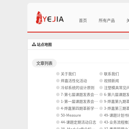
首页
所有产品
站点地图
文章列表
关于我们
联系我们
烨嘉活性化活动
视频新闻
冷却系统的设计原则
注塑模具常见问题
7-第七届课题发表会资料
6-第六届课题发表
1-第一届课题发表会资料
9-烨嘉第九期革新学校
4-烨嘉第四期革新学校活动资料
3-烨嘉第三期革新学校
50-Measure
49-课题计划
44-课题定期活动日志
43-业务流程
38- Module作业标准（参考资料）
37-质量管理之五大工具+