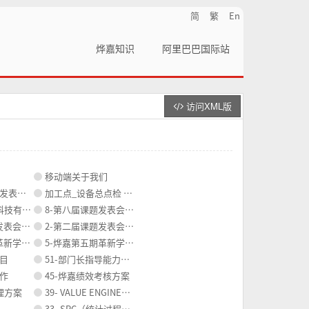
简
繁
En
烨嘉知识
阿里巴巴国际站
访问XML版
移动端关于我们
会资料
加工点_设备总点检 及 加工点压出机（案例）
公司简介
8-第八届课题发表会资料
表会资料
2-第二届课题发表会资料
校活动资料
5-烨嘉第五期革新学校活动资料
项目
51-部门长指导能力提升
制作
45-烨嘉绩效考核方案
管理方案
39- VALUE ENGINEERING （VE培训资料）
33- SPC（统计过程控制）