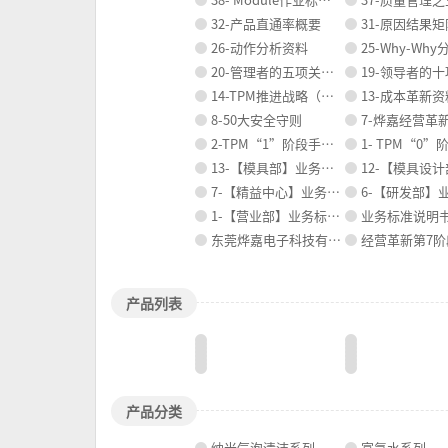
32-产品直通率概要
31-原因结果矩阵（X
26-动作分析资料
25-Why-Why分析
20-管理者的五项关键职责
19-领导者的
14-TPM推进战略（案例）
13-成本革新资
8-50大安全守则
7-烨嘉经营革新活动
2-TPM“1”阶段手册(旧版)
1- TPM“0”阶段推进手
13-【模具部】业务标准说明书
12-【模具设计部】业务标
7-【精益中心】业务标准说明书
6-【研发部】业务标
1-【营业部】业务标准说明书
业务标准说明书提
东莞烨嘉电子科技有限公司员工手册
经营革新第7阶段活
产品列表
产品分类
纳米气泡清洁系列
富氢水系列