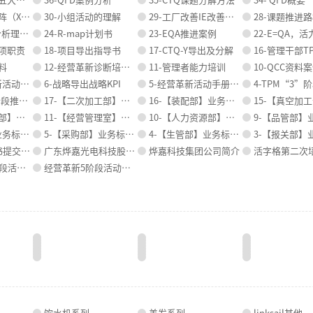
Y矩阵）
30-小组活动的理解
29-工厂改善IE改善案例
28-课题推进路标
理论和案例
24-R-map计划书
23-EQA推进案例
22-E=QA，
十项职责
18-项目导出指导书
17-CTQ-Y导出及分解
16-管理干部TPM
料
12-经营革新诊断培训及高层诊断报告
11-管理者能力培训
10-QCC资料案例及课题运
运营方案
6-战略导出战略KPI
5-经营革新活动手册-最终版2012.8.20
4-TPM“3”阶段手册
册(旧版)
17-【二次加工部】业务标准说明书
16-【装配部】业务标准说明书
15-【真空加工部】业务标
准说明书
11-【经营管理室】业务标准说明书
10-【人力资源部】业务标准说明书
9-【品管部】业务标
准说明书
5-【采购部】业务标准说明书
4-【生管部】业务标准说明书
3-【报关部】业务标
交情况表
广东烨嘉光电科技股份有限公司简介
烨嘉科技集团公司简介
活字格第二次
动资料
经营革新5阶段活动手册
饮水机系列
美发系列
linksail其他